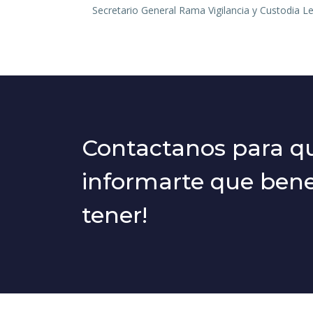
Secretario General Rama Vigilancia y Custodia 
Contactanos para 
informarte que benef
tener!