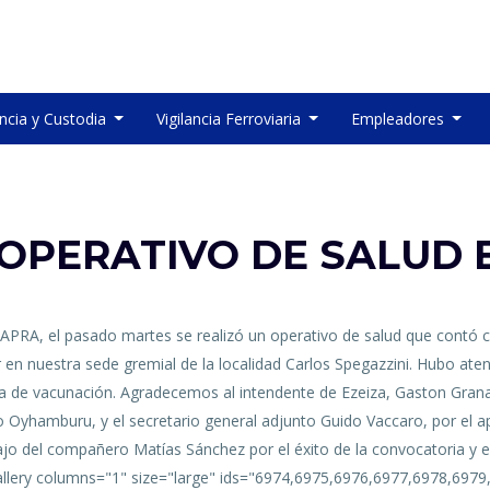
ancia y Custodia
Vigilancia Ferroviaria
Empleadores
OPERATIVO DE SALUD 
PRA, el pasado martes se realizó un operativo de salud que contó c
ar en nuestra sede gremial de la localidad Carlos Spegazzini. Hubo at
aña de vacunación. Agradecemos al intendente de Ezeiza, Gaston Grana
 Oyhamburu, y el secretario general adjunto Guido Vaccaro, por el 
o del compañero Matías Sánchez por el éxito de la convocatoria y el 
[gallery columns="1" size="large" ids="6974,6975,6976,6977,6978,69