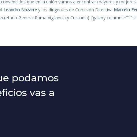
 convencidos que en la unión vamos a encontrar mayores y mejores r
al
Leandro Nazarre
y los dirigentes de Comisión Directiva
Marcelo Fe
ecretario General Rama Vigilancia y Custodia). [gallery columns="1" 
que podamos
icios vas a