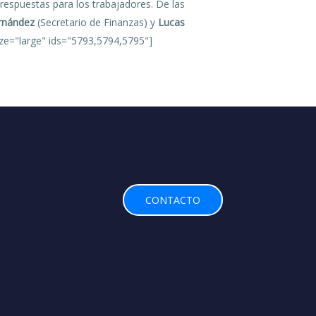
espuestas para los trabajadores. De las
rnández
(Secretario de Finanzas) y
Lucas
size="large" ids="5793,5794,5795"]
CONTACTO