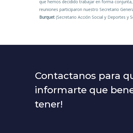
que hemos decidido trabajar en forma conjunta,
reuniones participaron nuestro Secretario Gener
Burquet
(Secretario Acción Social y Deportes y S
Contactanos para 
informarte que benef
tener!