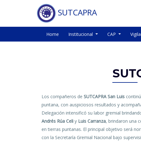
SUTCAPRA
Home
Institucional
CAP
Vigil
SUT
Los compañeros de
SUTCAPRA San Luis
continúa
puntana, con auspiciosos resultados y acompañam
Delegación intensificó su labor gremial brinda
Andrés Rúa Celi
y
Luis Carranza
, brindaron una 
en tierras puntanas. El principal objetivo será 
con la Secretaría Gremial Nacional bajo supervi